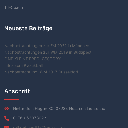
TT-Coach
Neueste Beiträge
Nachbetrachtungen zur EM 2022 in München
Nachbetrachtungen zur WM 2019 in Budapest
EINE KLEINE ERFOLGSSTORY
Infos zum Plastikball
Nachbetrachtung: WM 2017 Düsseldorf
Anschrift
Hinter dem Hagen 30, 37235 Hessisch Lichtenau
0176 / 63073022
rolf.gebhardt17@gmail.com