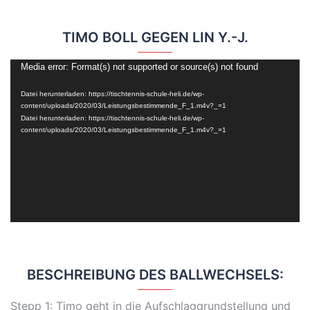
TIMO BOLL GEGEN LIN Y.-J.
Video-
Media error: Format(s) not supported or source(s) not found
Player
Datei herunterladen: https://tischtennis-schule-heli.de/wp-
content/uploads/2020/03/Leistungsbestimmende_F_1.m4v?_=1
Datei herunterladen: https://tischtennis-schule-heli.de/wp-
content/uploads/2020/03/Leistungsbestimmende_F_1.m4v?_=1
BESCHREIBUNG DES BALLWECHSELS:
Stepp 1: Timo geht in die Aufschlaggrundstellung und