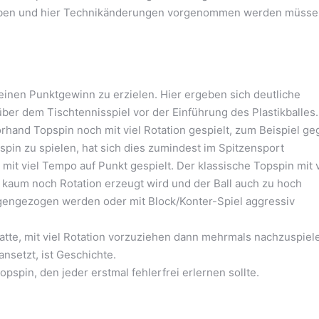
haben und hier Technikänderungen vorgenommen werden müsse
 einen Punktgewinn zu erzielen. Hier ergeben sich deutliche
r dem Tischtennisspiel vor der Einführung des Plastikballes.
orhand Topspin noch mit viel Rotation gespielt, zum Beispiel g
spin zu spielen, hat sich dies zumindest im Spitzensport
it viel Tempo auf Punkt gespielt. Der klassische Topspin mit v
l kaum noch Rotation erzeugt wird und der Ball auch zu hoch
gegengezogen werden oder mit Block/Konter-Spiel aggressiv
hatte, mit viel Rotation vorzuziehen dann mehrmals nachzuspiel
nsetzt, ist Geschichte.
spin, den jeder erstmal fehlerfrei erlernen sollte.