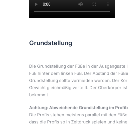
Grundstellung
Die Grundstellung der Füße in der Ausgangsstellu
Fuß hinter dem linken Fuß. Der Abstand der Füße i
Grundstellung sollte vermieden werden. Der Körp
Gewicht gleichmäßig verteilt. Der Oberkörper ist
bekommt.
Achtung: Abweichende Grundstellung im Profib
Die Profis stehen meistens parallel mit den Füße
dass die Profis so in Zeitdruck spielen und kein