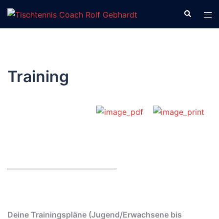
Zum
Suche
Men
Inhalt
ums
springen
Training
________________________________
Deine Trainingspläne (Jugend/Erwachsene bis