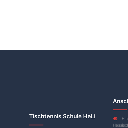
Ansch
Tischtennis Schule HeLi
Hin
Hessisc