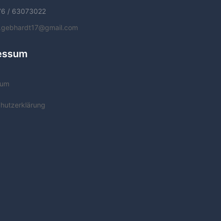
76 / 63073022
f.gebhardt17@gmail.com
essum
sum
hutzerklärung