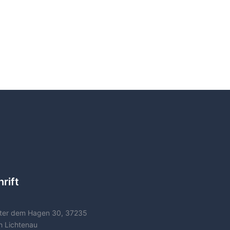
rift
ter dem Hagen 30, 37235
h Lichtenau