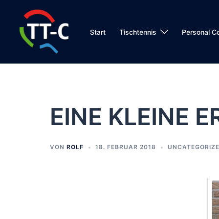
Zum
Inhalt
springen
Start
Tischtennis
Personal C
EINE KLEINE 
VON
ROLF
18. FEBRUAR 2018
UNCATEGORIZ