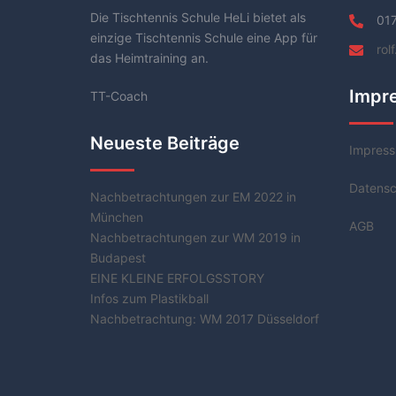
Die Tischtennis Schule HeLi bietet als
01
einzige Tischtennis Schule eine App für
rol
das Heimtraining an.
Impr
TT-Coach
Neueste Beiträge
Impres
Datensc
Nachbetrachtungen zur EM 2022 in
München
AGB
Nachbetrachtungen zur WM 2019 in
Budapest
EINE KLEINE ERFOLGSSTORY
Infos zum Plastikball
Nachbetrachtung: WM 2017 Düsseldorf