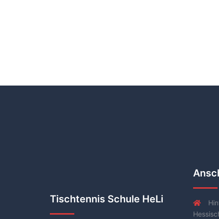
Ansch
Tischtennis Schule HeLi
Hin
Hessisc