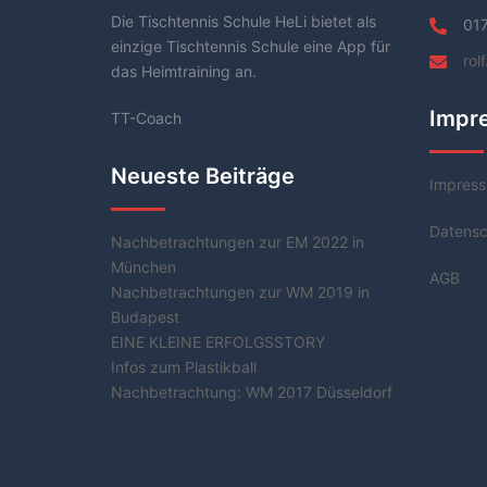
Die Tischtennis Schule HeLi bietet als
01
einzige Tischtennis Schule eine App für
rol
das Heimtraining an.
Impr
TT-Coach
Neueste Beiträge
Impres
Datensc
Nachbetrachtungen zur EM 2022 in
München
AGB
Nachbetrachtungen zur WM 2019 in
Budapest
EINE KLEINE ERFOLGSSTORY
Infos zum Plastikball
Nachbetrachtung: WM 2017 Düsseldorf