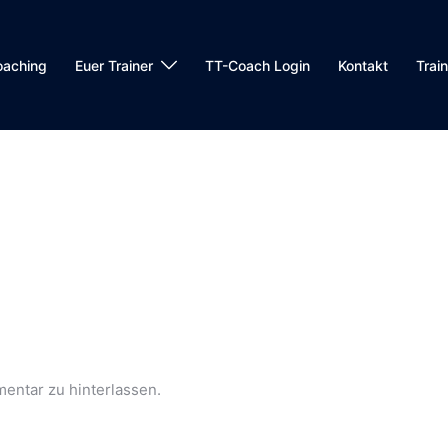
oaching
Euer Trainer
TT-Coach Login
Kontakt
Trai
entar zu hinterlassen.