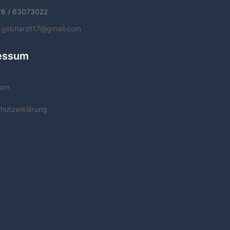
76 / 63073022
f.gebhardt17@gmail.com
essum
sum
hutzerklärung