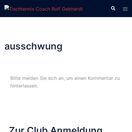
Zum
Suche
Men
Inhalt
ums
springen
ausschwung
Bitte melden Sie sich an, um einen Kommentar zu
hinterlassen.
Zur Club Anmeldung