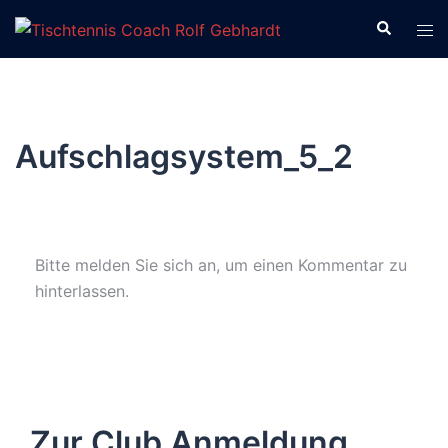
Zum
Suche
Men
Inhalt
ums
springen
Aufschlagsystem_5_2
Bitte melden Sie sich an, um einen Kommentar zu
hinterlassen.
Zur Club Anmeldung