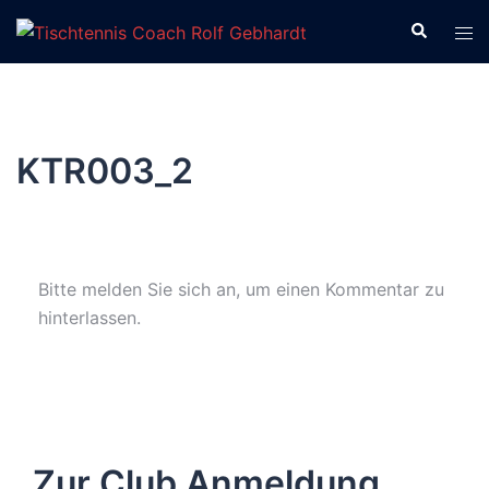
Zum
Suche
Men
Inhalt
ums
springen
KTR003_2
Bitte melden Sie sich an, um einen Kommentar zu
hinterlassen.
Zur Club Anmeldung