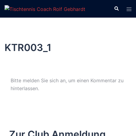
Zum
Suche
Men
Inhalt
ums
springen
KTR003_1
Bitte melden Sie sich an, um einen Kommentar zu
hinterlassen.
Zur Club Anmeldung