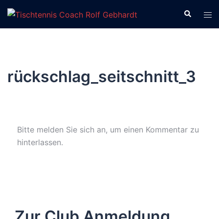
Zum
Suche
Men
Inhalt
ums
springen
rückschlag_seitschnitt_3
Bitte melden Sie sich an, um einen Kommentar zu
hinterlassen.
Zur Club Anmeldung