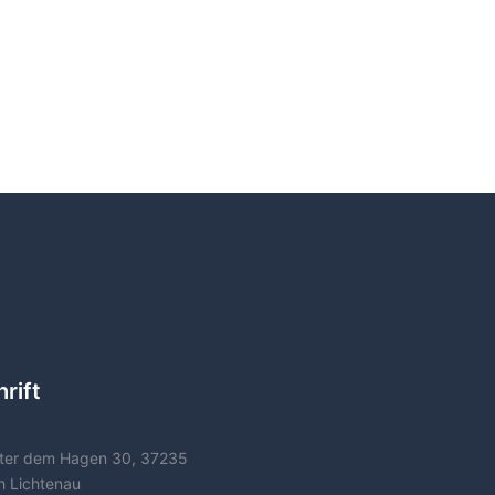
rift
ter dem Hagen 30, 37235
h Lichtenau