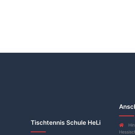
Ansch
Tischtennis Schule HeLi
Hin
Hessisc