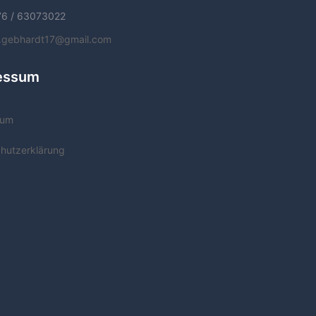
76 / 63073022
f.gebhardt17@gmail.com
essum
sum
hutzerklärung