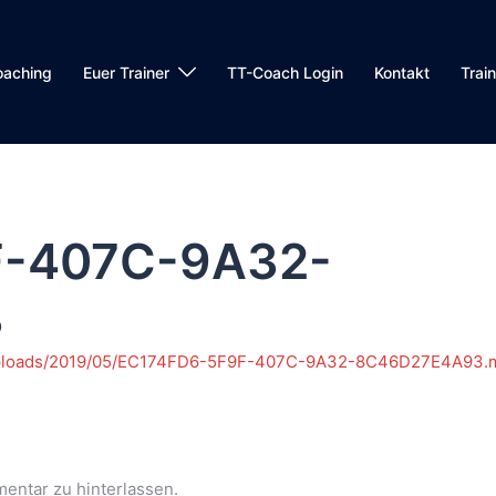
oaching
Euer Trainer
TT-Coach Login
Kontakt
Trai
F-407C-9A32-
3
nt/uploads/2019/05/EC174FD6-5F9F-407C-9A32-8C46D27E4A93.
entar zu hinterlassen.