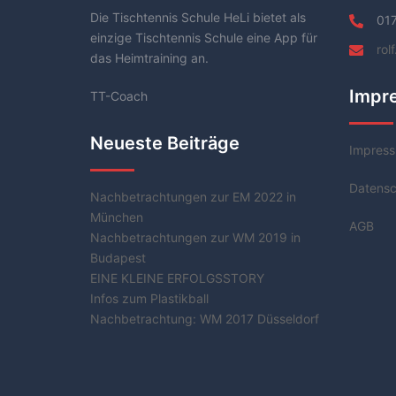
Die Tischtennis Schule HeLi bietet als
01
einzige Tischtennis Schule eine App für
rol
das Heimtraining an.
Impr
TT-Coach
Neueste Beiträge
Impres
Datensc
Nachbetrachtungen zur EM 2022 in
München
AGB
Nachbetrachtungen zur WM 2019 in
Budapest
EINE KLEINE ERFOLGSSTORY
Infos zum Plastikball
Nachbetrachtung: WM 2017 Düsseldorf