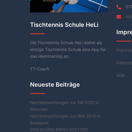
01
rol
Tischtennis Schule HeLi
Impr
Die Tischtennis Schule HeLi bietet als
einzige Tischtennis Schule eine App für
Impres
das Heimtraining an.
Datensc
TT-Coach
AGB
Neueste Beiträge
Nachbetrachtungen zur EM 2022 in
München
Nachbetrachtungen zur WM 2019 in
Budapest
EINE KLEINE ERFOLGSSTORY