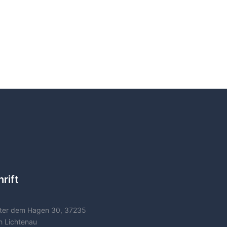
rift
ter dem Hagen 30, 37235
h Lichtenau