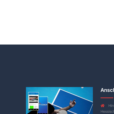
Ansch
Hin
Hessisc