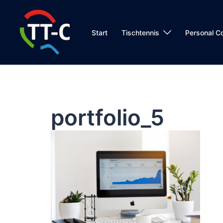
Zum
Inhalt
springen
Start
Tischtennis
Personal C
portfolio_5