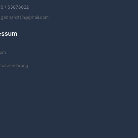
76 / 63073022
f.gebhardt17@gmail.com
essum
sum
hutzerklärung