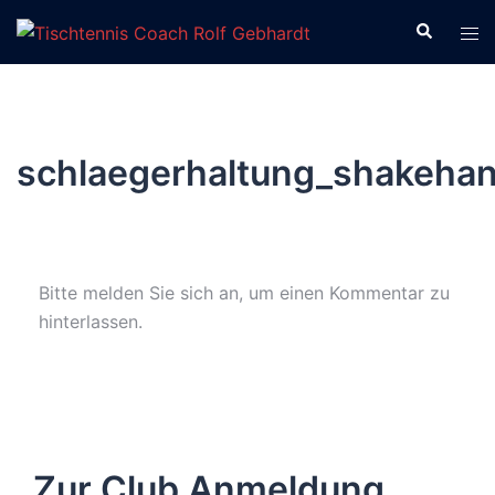
Zum
Suche
Men
Inhalt
ums
springen
schlaegerhaltung_shakeha
Bitte melden Sie sich an, um einen Kommentar zu
hinterlassen.
Zur Club Anmeldung