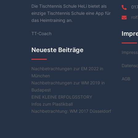
Die Tischtennis Schule HeLi bietet als
01
einzige Tischtennis Schule eine App für
rol
das Heimtraining an.
Impr
TT-Coach
Neueste Beiträge
Impres
Datensc
Nachbetrachtungen zur EM 2022 in
München
AGB
Nachbetrachtungen zur WM 2019 in
Budapest
EINE KLEINE ERFOLGSSTORY
Infos zum Plastikball
Nachbetrachtung: WM 2017 Düsseldorf