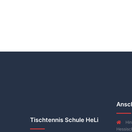
Ansch
Tischtennis Schule HeLi
Hin
Hessisc