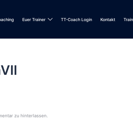
oaching
Euer Trainer
TT-Coach Login
Kontakt
Trai
VII
entar zu hinterlassen.