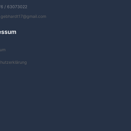
76 / 63073022
f.gebhardt17@gmail.com
essum
sum
hutzerklärung