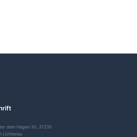
rift
ter dem Hagen 30, 37235
h Lichtenau