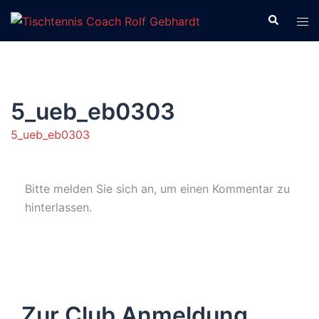
Zum
Suche
Men
Inhalt
ums
springen
5_ueb_eb0303
5_ueb_eb0303
Bitte melden Sie sich an, um einen Kommentar zu
hinterlassen.
Zur Club Anmeldung