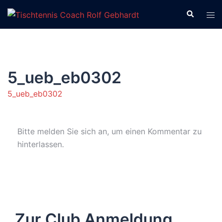
Zum
Suche
Men
Inhalt
ums
springen
5_ueb_eb0302
5_ueb_eb0302
Bitte melden Sie sich an, um einen Kommentar zu
hinterlassen.
Zur Club Anmeldung