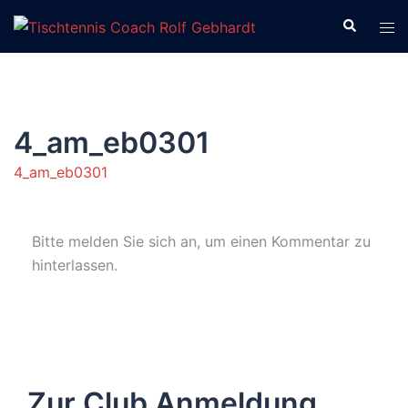
Zum
Suche
Men
Inhalt
ums
springen
4_am_eb0301
4_am_eb0301
Bitte melden Sie sich an, um einen Kommentar zu
hinterlassen.
Zur Club Anmeldung