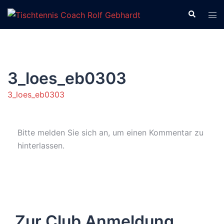
Zum
Suche
Men
Inhalt
ums
springen
3_loes_eb0303
3_loes_eb0303
Bitte melden Sie sich an, um einen Kommentar zu
hinterlassen.
Zur Club Anmeldung