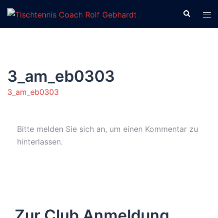
Zum
Suche
Men
Inhalt
ums
springen
3_am_eb0303
3_am_eb0303
Bitte melden Sie sich an, um einen Kommentar zu
hinterlassen.
Zur Club Anmeldung