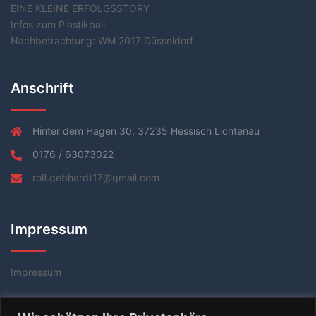
EINE KLEINE ERFOLGSSTORY
Infos zum Plastikball
Nachbetrachtung: WM 2017 Düsseldorf
Anschrift
Hinter dem Hagen 30, 37235 Hessisch Lichtenau
0176 / 63073022
rolf.gebhardt17@gmail.com
Impressum
Impressum
Datenschutzerklärung