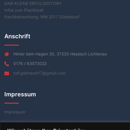
EINE KLEINE ERFOLGSSTORY
Infos zum Plastikball
Nachbetrachtung: WM 2017 Düsseldorf
Anschrift
Hinter dem Hagen 30, 37235 Hessisch Lichtenau
0176 / 63073022
rolf.gebhardt17@gmail.com
Impressum
Impressum
Datenschutzerklärung