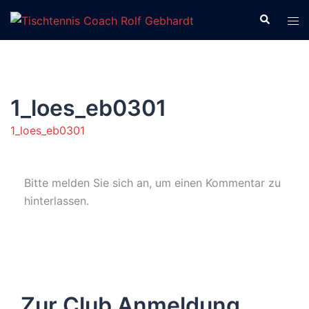
Zum
Suche
Men
Inhalt
ums
springen
1_loes_eb0301
1_loes_eb0301
Bitte melden Sie sich an, um einen Kommentar zu
hinterlassen.
Zur Club Anmeldung