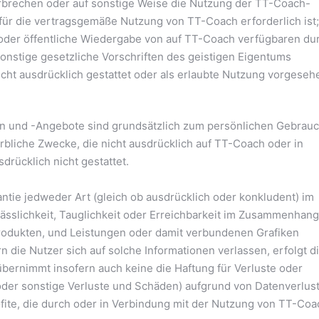
rbrechen oder auf sonstige Weise die Nutzung der TT-Coach-
 für die vertragsgemäße Nutzung von TT-Coach erforderlich ist;
d/oder öffentliche Wiedergabe von auf TT-Coach verfügbaren du
onstige gesetzliche Vorschriften des geistigen Eigentums
icht ausdrücklich gestattet oder als erlaubte Nutzung vorgeseh
n und -Angebote sind grundsätzlich zum persönlichen Gebrau
bliche Zwecke, die nicht ausdrücklich auf TT-Coach oder in
drücklich nicht gestattet.
tie jedweder Art (gleich ob ausdrücklich oder konkludent) im
erlässlichkeit, Tauglichkeit oder Erreichbarkeit im Zusammenhang
rodukten, und Leistungen oder damit verbundenen Grafiken
 die Nutzer sich auf solche Informationen verlassen, erfolgt d
übernimmt insofern auch keine die Haftung für Verluste oder
der sonstige Verluste und Schäden) aufgrund von Datenverlus
rofite, die durch oder in Verbindung mit der Nutzung von TT-Coa