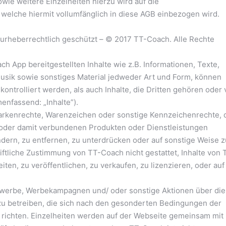
e weitere Einzelheiten hierzu wird auf die
elche hiermit vollumfänglich in diese AGB einbezogen wird.
urheberrechtlich geschützt – © 2017 TT-Coach. Alle Rechte
 App bereitgestellten Inhalte wie z.B. Informationen, Texte,
 Musik sowie sonstiges Material jedweder Art und Form, können
kontrolliert werden, als auch Inhalte, die Dritten gehören oder
enfassend: „Inhalte”).
 Markenrechte, Warenzeichen oder sonstige Kennzeichenrechte, 
oder damit verbundenen Produkten oder Dienstleistungen
dern, zu entfernen, zu unterdrücken oder auf sonstige Weise z
iftliche Zustimmung von TT-Coach nicht gestattet, Inhalte von 
iten, zu veröffentlichen, zu verkaufen, zu lizenzieren, oder auf
tbewerbe, Werbekampagnen und/ oder sonstige Aktionen über die
 zu betreiben, die sich nach den gesonderten Bedingungen der
r richten. Einzelheiten werden auf der Webseite gemeinsam mit