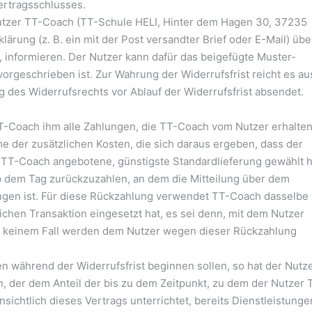
ertragsschlusses.
utzer TT-Coach (TT-Schule HELI, Hinter dem Hagen 30, 37235
lärung (z. B. ein mit der Post versandter Brief oder E-Mail) übe
, informieren. Der Nutzer kann dafür das beigefügte Muster-
orgeschrieben ist. Zur Wahrung der Widerrufsfrist reicht es au
g des Widerrufsrechts vor Ablauf der Widerrufsfrist absendet.
TT-Coach ihm alle Zahlungen, die TT-Coach vom Nutzer erhalte
me der zusätzlichen Kosten, die sich daraus ergeben, dass der
n TT-Coach angebotene, günstigste Standardlieferung gewählt h
b dem Tag zurückzuzahlen, an dem die Mitteilung über dem
ngen ist. Für diese Rückzahlung verwendet TT-Coach dasselbe
ichen Transaktion eingesetzt hat, es sei denn, mit dem Nutzer
in keinem Fall werden dem Nutzer wegen dieser Rückzahlung
en während der Widerrufsfrist beginnen sollen, so hat der Nutz
 der dem Anteil der bis zu dem Zeitpunkt, zu dem der Nutzer 
ichtlich dieses Vertrags unterrichtet, bereits Dienstleistunge