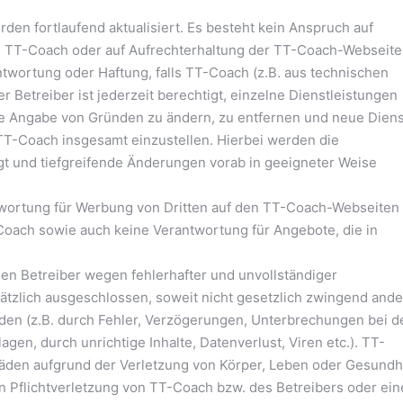
en fortlaufend aktualisiert. Es besteht kein Anspruch auf
on TT-Coach oder auf Aufrechterhaltung der TT-Coach-Webseit
twortung oder Haftung, falls TT-Coach (z.B. aus technischen
er Betreiber ist jederzeit berechtigt, einzelne Dienstleistungen
ne Angabe von Gründen zu ändern, zu entfernen und neue Dien
TT-Coach insgesamt einzustellen. Hierbei werden die
gt und tiefgreifende Änderungen vorab in geeigneter Weise
ntwortung für Werbung von Dritten auf den TT-Coach-Webseiten
ach sowie auch keine Verantwortung für Angebote, die in
n Betreiber wegen fehlerhafter und unvollständiger
sätzlich ausgeschlossen, soweit nicht gesetzlich zwingend ande
häden (z.B. durch Fehler, Verzögerungen, Unterbrechungen bei d
gen, durch unrichtige Inhalte, Datenverlust, Viren etc.). TT-
chäden aufgrund der Verletzung von Körper, Leben oder Gesundh
gen Pflichtverletzung von TT-Coach bzw. des Betreibers oder ein