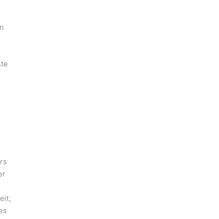
en
ste
rs
er
eit,
es