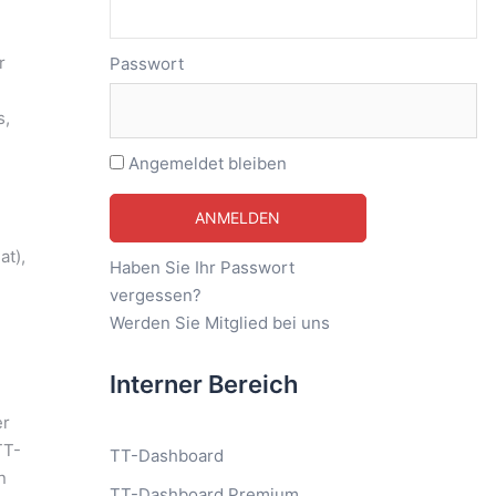
r
Passwort
s,
Angemeldet bleiben
n
at),
Haben Sie Ihr Passwort
vergessen?
Werden Sie Mitglied bei uns
Interner Bereich
er
TT-
TT-Dashboard
n
TT-Dashboard Premium