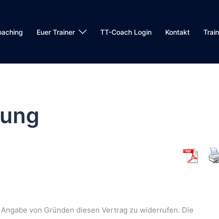
oaching
Euer Trainer
TT-Coach Login
Kontakt
Trai
rung
 Angabe von Gründen diesen Vertrag zu widerrufen. Die