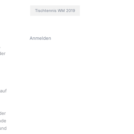
Tischtennis WM 2019
Anmelden
,
der
auf
der
nde
und