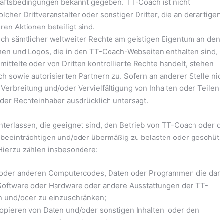
häftsbedingungen bekannt gegeben. TT-Coach ist nicht
lcher Drittveranstalter oder sonstiger Dritter, die an derartige
n Aktionen beteiligt sind.
ich sämtlicher weltweiter Rechte am geistigen Eigentum an den
n und Logos, die in den TT-Coach-Webseiten enthalten sind,
mittelte oder von Dritten kontrollierte Rechte handelt, stehen
 sowie autorisierten Partnern zu. Sofern an anderer Stelle ni
 Verbreitung und/oder Vervielfältigung von Inhalten oder Teilen
 der Rechteinhaber ausdrücklich untersagt.
unterlassen, die geeignet sind, den Betrieb von TT-Coach oder 
u beeinträchtigen und/oder übermäßig zu belasten oder geschüt
 Hierzu zählen insbesondere:
n oder anderen Computercodes, Daten oder Programmen die dar
r Software oder Hardware oder andere Ausstattungen der TT-
n und/oder zu einzuschränken;
Kopieren von Daten und/oder sonstigen Inhalten, oder den