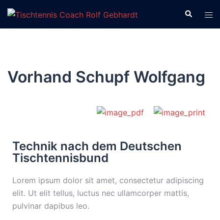
Vorhand Schupf Wolfgang
Technik nach dem Deutschen
Tischtennisbund
Lorem ipsum dolor sit amet, consectetur adipiscing
elit. Ut elit tellus, luctus nec ullamcorper mattis,
pulvinar dapibus leo.