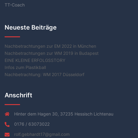
TT-Coach
Neueste Beiträge
Nachbetrachtungen zur EM 2022 in München
Nachbetrachtungen zur WM 2019 in Budapest
EINE KLEINE ERFOLGSSTORY
Infos zum Plastikball
Nachbetrachtung: WM 2017 Düsseldorf
Anschrift
Hinter dem Hagen 30, 37235 Hessisch Lichtenau
0176 / 63073022
rolf.gebhardt17@gmail.com