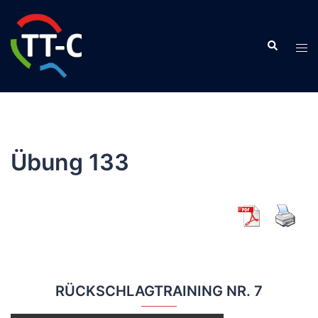
Zum
Inhalt
Suche
springen
Men
ums
Übung 133
RÜCKSCHLAGTRAINING NR. 7