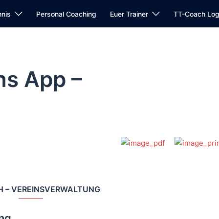
nnis
Personal Coaching
Euer Trainer
TT-Coach Log
ns App –
H – VEREINSVERWALTUNG
ng