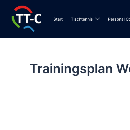
Zum
Inhalt
springen
Start
Tischtennis
Personal C
Trainingsplan W