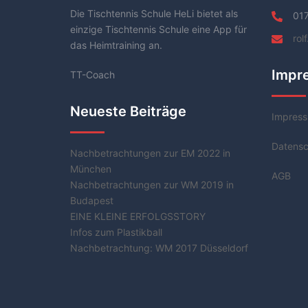
Die Tischtennis Schule HeLi bietet als
01
einzige Tischtennis Schule eine App für
rol
das Heimtraining an.
Impr
TT-Coach
Neueste Beiträge
Impres
Datensc
Nachbetrachtungen zur EM 2022 in
München
AGB
Nachbetrachtungen zur WM 2019 in
Budapest
EINE KLEINE ERFOLGSSTORY
Infos zum Plastikball
Nachbetrachtung: WM 2017 Düsseldorf