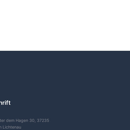
rift
ter dem Hagen 30, 37235
h Lichtenau