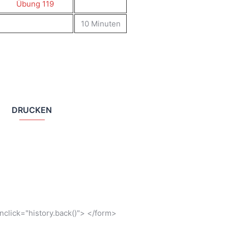
Übung 119
10 Minuten
DRUCKEN
click="history.back()"> </form>