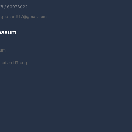
76 / 63073022
f.gebhardt17@gmail.com
essum
sum
hutzerklärung