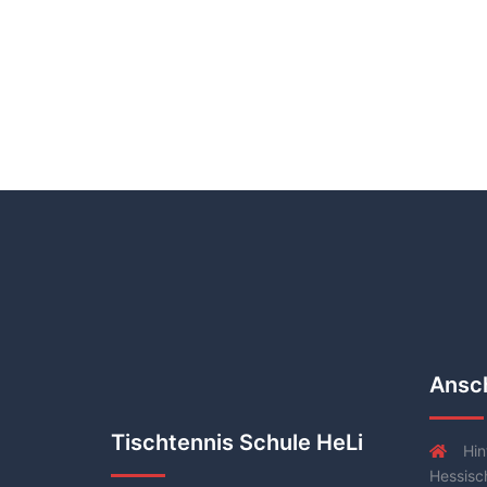
Ansch
Tischtennis Schule HeLi
Hin
Hessisc