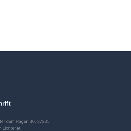
rift
ter dem Hagen 30, 37235
h Lichtenau