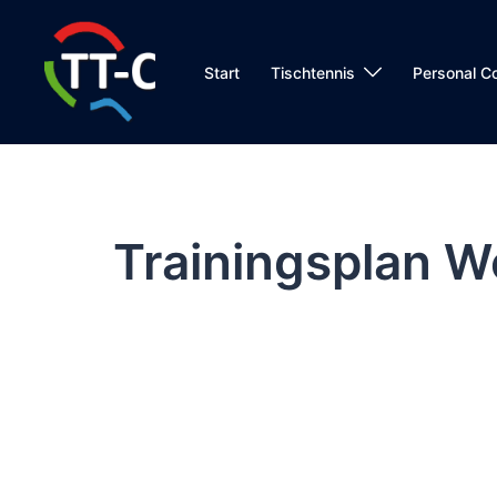
Zum
Inhalt
springen
Start
Tischtennis
Personal C
Trainingsplan W