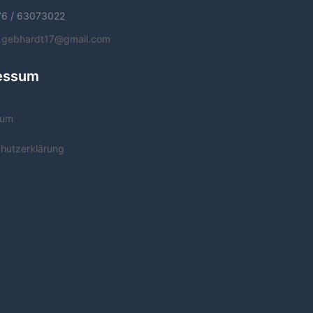
76 / 63073022
f.gebhardt17@gmail.com
essum
sum
hutzerklärung