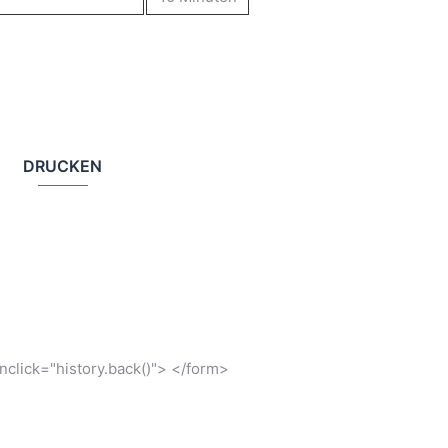
DRUCKEN
click="history.back()"> </form>