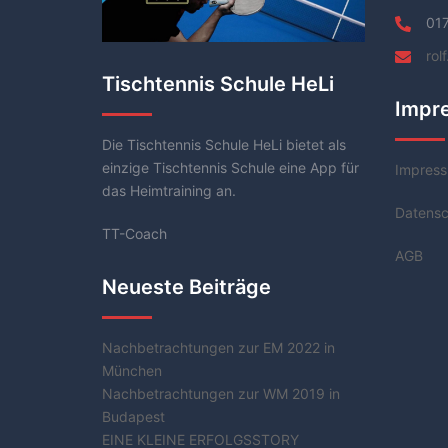
01
rol
Tischtennis Schule HeLi
Impr
Die Tischtennis Schule HeLi bietet als
einzige Tischtennis Schule eine App für
Impres
das Heimtraining an.
Datensc
TT-Coach
AGB
Neueste Beiträge
Nachbetrachtungen zur EM 2022 in
München
Nachbetrachtungen zur WM 2019 in
Budapest
EINE KLEINE ERFOLGSSTORY