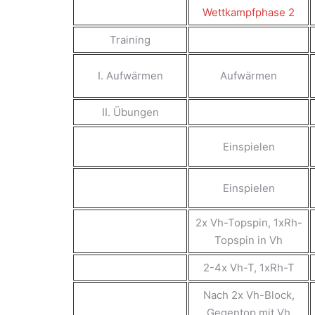
Wettkampfphase 2
Training
I. Aufwärmen
Aufwärmen
II. Übungen
Einspielen
Einspielen
2x Vh-Topspin, 1xRh-
Topspin in Vh
2-4x Vh-T, 1xRh-T
Nach 2x Vh-Block,
Gegentop mit Vh