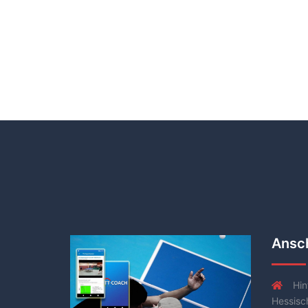
Ansch
Hin
Hessisc