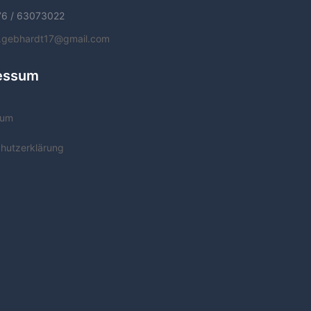
76 / 63073022
f.gebhardt17@gmail.com
essum
sum
hutzerklärung