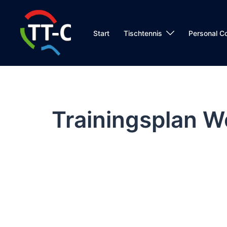
Zum
Inhalt
springen
Start
Tischtennis
Personal C
Trainingsplan W