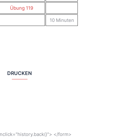
Übung 119
10 Minuten
DRUCKEN
click="history.back()"> </form>