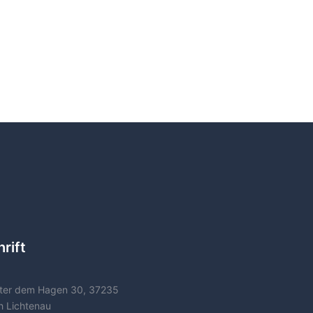
rift
ter dem Hagen 30, 37235
h Lichtenau