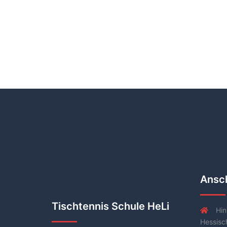
Ansch
Tischtennis Schule HeLi
Hin
Hessisc