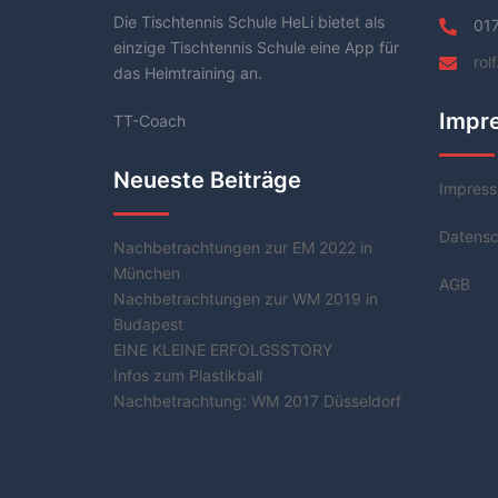
Die Tischtennis Schule HeLi bietet als
01
einzige Tischtennis Schule eine App für
rol
das Heimtraining an.
Impr
TT-Coach
Neueste Beiträge
Impres
Datensc
Nachbetrachtungen zur EM 2022 in
München
AGB
Nachbetrachtungen zur WM 2019 in
Budapest
EINE KLEINE ERFOLGSSTORY
Infos zum Plastikball
Nachbetrachtung: WM 2017 Düsseldorf