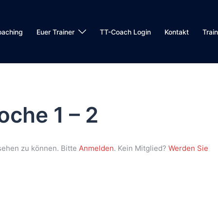
oaching
Euer Trainer
TT-Coach Login
Kontakt
Trai
oche 1 – 2
sehen zu können. Bitte
Anmelden
. Kein Mitglied?
Werden Sie