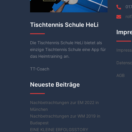
01
rol
Tischtennis Schule HeLi
Impr
Die Tischtennis Schule HeLi bietet als
einzige Tischtennis Schule eine App für
Impres
das Heimtraining an.
Datensc
TT-Coach
AGB
Neueste Beiträge
Nachbetrachtungen zur EM 2022 in
München
Nachbetrachtungen zur WM 2019 in
Budapest
EINE KLEINE ERFOLGSSTORY