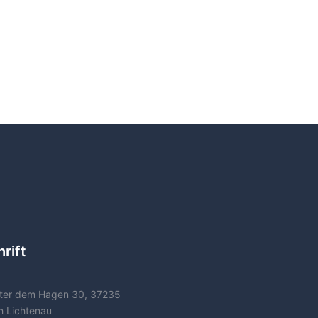
rift
ter dem Hagen 30, 37235
h Lichtenau