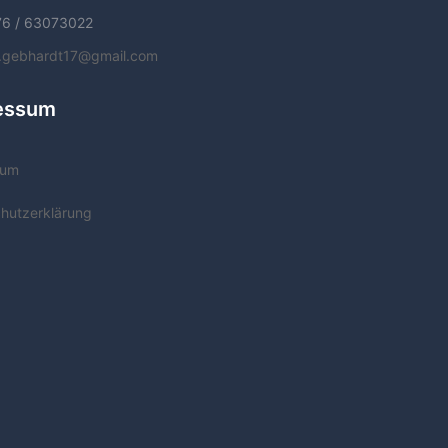
76 / 63073022
f.gebhardt17@gmail.com
essum
sum
hutzerklärung