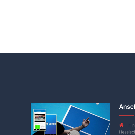
Ansch
Hin
Hessisc