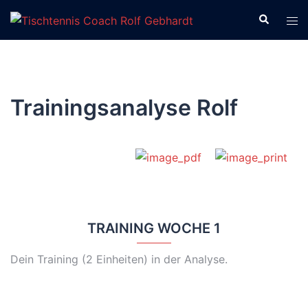
Zum
Suche
Men
Inhalt
ums
springen
Trainingsanalyse Rolf
TRAINING WOCHE 1
Dein Training (2 Einheiten) in der Analyse.