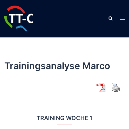
Zum
Inhalt
Suche
springen
Men
ums
Trainingsanalyse Marco
TRAINING WOCHE 1