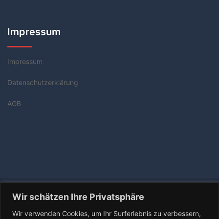
Impressum
Impressum
Datenschutzerklärung
AGB
© 2026 Tischtennis Coach Rolf Gebhardt. Stolz
Wir schätzen Ihre Privatsphäre
präsentiert von
Sydney
Wir verwenden Cookies, um Ihr Surferlebnis zu verbessern,