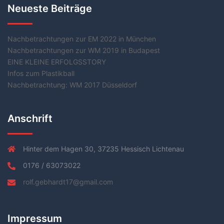
Neueste Beiträge
Nachbetrachtungen zur EM 2022 in München
Nachbetrachtungen zur WM 2019 in Budapest
EINE KLEINE ERFOLGSSTORY
Infos zum Plastikball
Nachbetrachtung: WM 2017 Düsseldorf
Anschrift
Hinter dem Hagen 30, 37235 Hessisch Lichtenau
0176 / 63073022
rolf.gebhardt17@gmail.com
Impressum