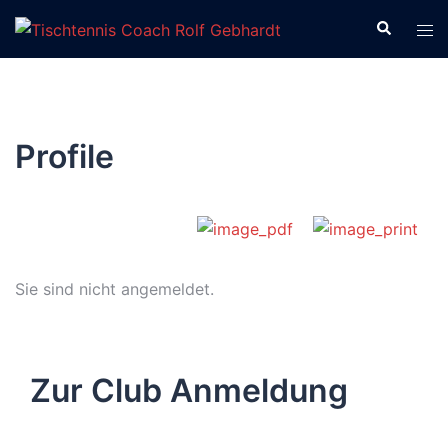
Zum
Suche
Men
Inhalt
ums
springen
Profile
Sie sind nicht angemeldet.
Zur Club Anmeldung