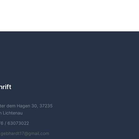
rift
ter dem Hagen 30, 37235
h Lichtenau
76 / 63073022
f.gebhardt17@gmail.com