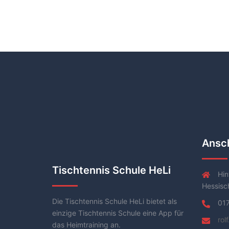
Ansch
Tischtennis Schule HeLi
Hin
Hessisc
Die Tischtennis Schule HeLi bietet als
01
einzige Tischtennis Schule eine App für
rol
das Heimtraining an.