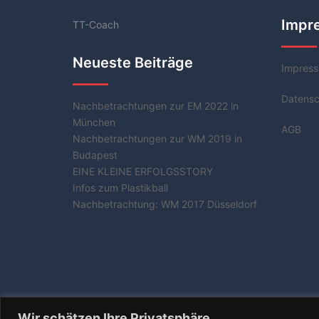
Impr
TT-Coach
Neueste Beiträge
Impres
Datensc
Nachbetrachtungen zur EM 2022 in
München
AGB
Nachbetrachtungen zur WM 2019 in
Budapest
EINE KLEINE ERFOLGSSTORY
Infos zum Plastikball
Nachbetrachtung: WM 2017 Düsseldorf
Wir schätzen Ihre Privatsphäre