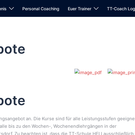
nnis
Personal Coaching
Euer Trainer
TT-Coach Log
bote
bote
angsangebot an. Die Kurse sind für alle Leistungsstufen geeigne
halle bis zu den Wochen-, Wochenendlehrgängen in der
sdorf. Zu beachten ist, dass die TT-Schule HELI ausschließlich