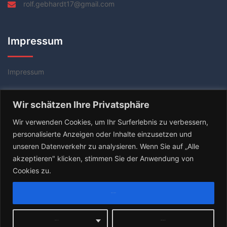
rolf.gebhardt17@gmail.com
Impressum
Impressum
Datenschutzerklärung
Wir schätzen Ihre Privatsphäre
AGB
Wir verwenden Cookies, um Ihr Surferlebnis zu verbessern,
personalisierte Anzeigen oder Inhalte einzusetzen und
unseren Datenverkehr zu analysieren. Wenn Sie auf „Alle
akzeptieren" klicken, stimmen Sie der Anwendung von
Cookies zu.
Alle akzeptieren
© 2026 Tischtennis Coach Rolf Gebhardt. Stolz
präsentiert von
Sydney
Anpassen
Alles ablehnen