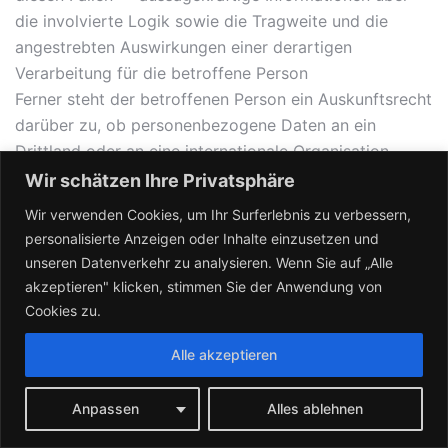
die involvierte Logik sowie die Tragweite und die
angestrebten Auswirkungen einer derartigen
Verarbeitung für die betroffene Person
Ferner steht der betroffenen Person ein Auskunftsrecht
darüber zu, ob personenbezogene Daten an ein
Drittland oder an eine internationale Organisation
übermittelt wurden. Sofern dies der Fall ist, so steht
Wir schätzen Ihre Privatsphäre
der betroffenen Person im Übrigen das Recht zu,
Wir verwenden Cookies, um Ihr Surferlebnis zu verbessern,
Auskunft über die geeigneten Garantien im
personalisierte Anzeigen oder Inhalte einzusetzen und
Zusammenhang mit der Übermittlung zu erhalten.
unseren Datenverkehr zu analysieren. Wenn Sie auf „Alle
akzeptieren" klicken, stimmen Sie der Anwendung von
Möchte eine betroffene Person dieses Auskunftsrecht
Cookies zu.
in Anspruch nehmen, kann sie sich hierzu jederzeit an
Alle akzeptieren
unseren Datenschutzbeauftragten oder einen anderen
Mitarbeiter des für die Verarbeitung Verantwortlichen
wenden.
Anpassen
Alles ablehnen