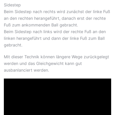
Sidestep
Beim Sidestep nach rechts wird zunächst der linke Fuß
an den rechten herangeführt, danach erst der rechte
Fuß zum ankommenden Ball gebracht.
Beim Sidestep nach links wird der rechte Fuß an den
linken herangeführt und dann der linke Fuß zum Ball
gebracht.
Mit dieser Technik können längere Wege zurückgelegt
werden und das Gleichgewicht kann gut
ausbanlanciert werden.