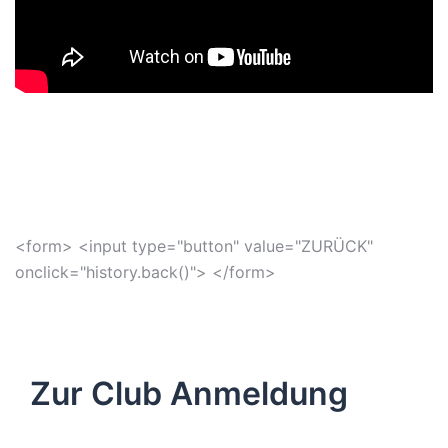
<form> <input type="button" value="ZURÜCK"
onclick="history.back()"> </form>
Zur Club Anmeldung