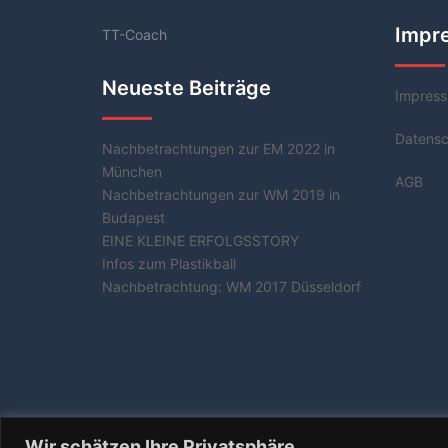
Impr
TT-Coach
Neueste Beiträge
Impres
Datensc
Nachbetrachtungen zur EM 2022 in
München
AGB
Nachbetrachtungen zur WM 2019 in
Budapest
EINE KLEINE ERFOLGSSTORY
Infos zum Plastikball
Nachbetrachtung: WM 2017 Düsseldorf
Wir schätzen Ihre Privatsphäre