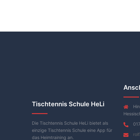
Ansch
Tischtennis Schule HeLi
Hin
Hessisc
Die Tischtennis Schule HeLi bietet als
01
einzige Tischtennis Schule eine App für
rol
das Heimtraining an.