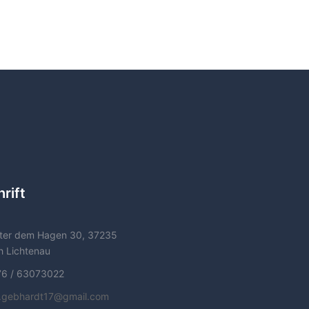
rift
ter dem Hagen 30, 37235
h Lichtenau
76 / 63073022
f.gebhardt17@gmail.com