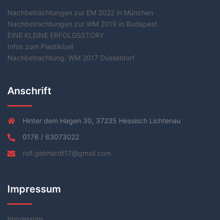
Nachbetrachtungen zur EM 2022 in München
Nachbetrachtungen zur WM 2019 in Budapest
EINE KLEINE ERFOLGSSTORY
Infos zum Plastikball
Nachbetrachtung: WM 2017 Düsseldorf
Anschrift
Hinter dem Hagen 30, 37235 Hessisch Lichtenau
0176 / 63073022
rolf.gebhardt17@gmail.com
Impressum
Impressum