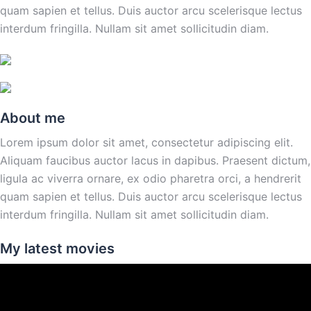
quam sapien et tellus. Duis auctor arcu scelerisque lectus
interdum fringilla. Nullam sit amet sollicitudin diam.
About me
Lorem ipsum dolor sit amet, consectetur adipiscing elit.
Aliquam faucibus auctor lacus in dapibus. Praesent dictum,
ligula ac viverra ornare, ex odio pharetra orci, a hendrerit
quam sapien et tellus. Duis auctor arcu scelerisque lectus
interdum fringilla. Nullam sit amet sollicitudin diam.
My latest movies