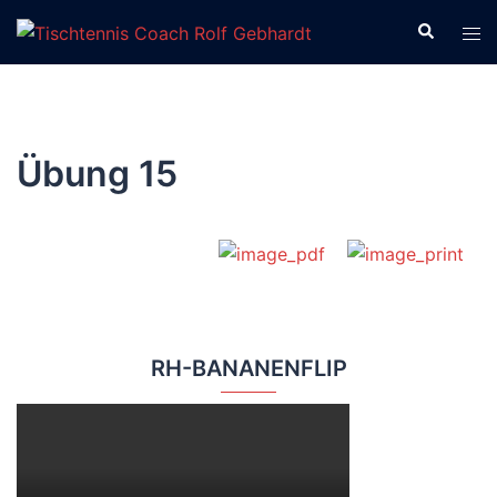
Zum
Suche
Men
Inhalt
ums
springen
Übung 15
RH-BANANENFLIP