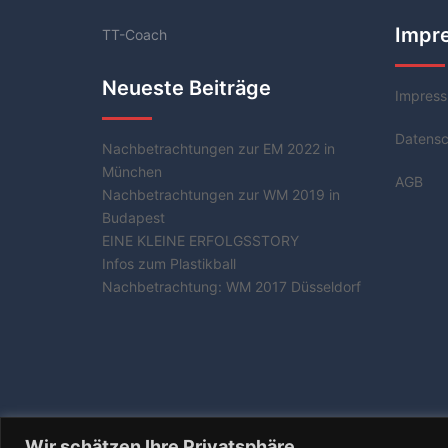
Impr
TT-Coach
Neueste Beiträge
Impres
Datensc
Nachbetrachtungen zur EM 2022 in
München
AGB
Nachbetrachtungen zur WM 2019 in
Budapest
EINE KLEINE ERFOLGSSTORY
Infos zum Plastikball
Nachbetrachtung: WM 2017 Düsseldorf
Wir schätzen Ihre Privatsphäre