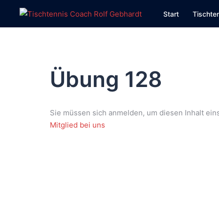
Zum
Start
Tischte
Inhalt
springen
Übung 128
Sie müssen sich anmelden, um diesen Inhalt ein
Mitglied bei uns