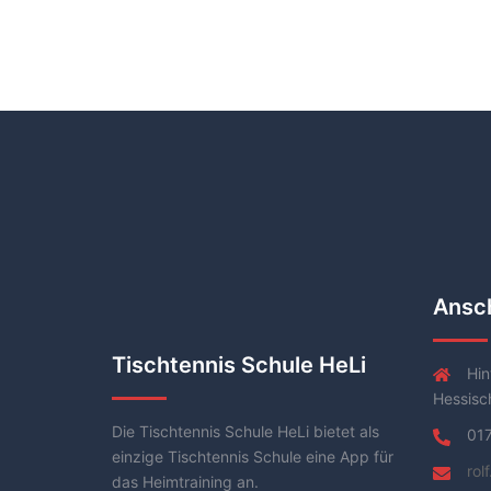
Ansch
Tischtennis Schule HeLi
Hin
Hessisc
Die Tischtennis Schule HeLi bietet als
01
einzige Tischtennis Schule eine App für
rol
das Heimtraining an.