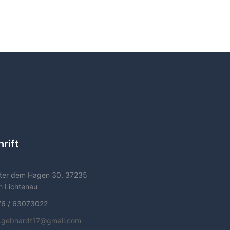
rift
ter dem Hagen 30, 37235
h Lichtenau
76 / 63073022
f.gebhardt17@gmail.com