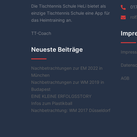
Die Tischtennis Schule HeLi bietet als
01
einzige Tischtennis Schule eine App für
rol
das Heimtraining an.
Impr
TT-Coach
Neueste Beiträge
Impres
Datensc
Nachbetrachtungen zur EM 2022 in
München
AGB
Nachbetrachtungen zur WM 2019 in
Budapest
EINE KLEINE ERFOLGSSTORY
Infos zum Plastikball
Nachbetrachtung: WM 2017 Düsseldorf