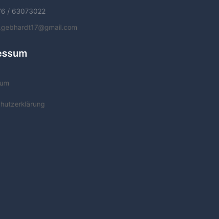
76 / 63073022
f.gebhardt17@gmail.com
essum
sum
hutzerklärung