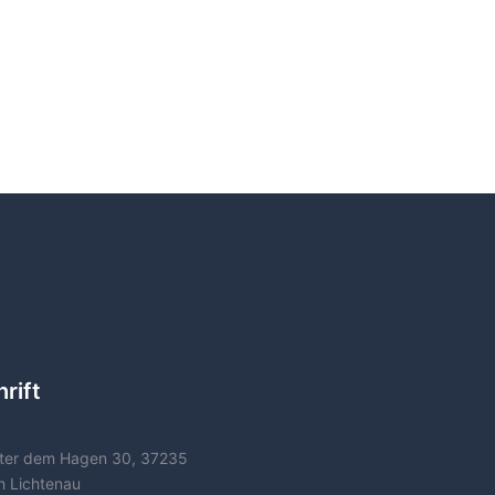
rift
ter dem Hagen 30, 37235
h Lichtenau