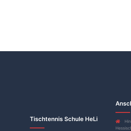
Ansch
Tischtennis Schule HeLi
Hin
Hessisc