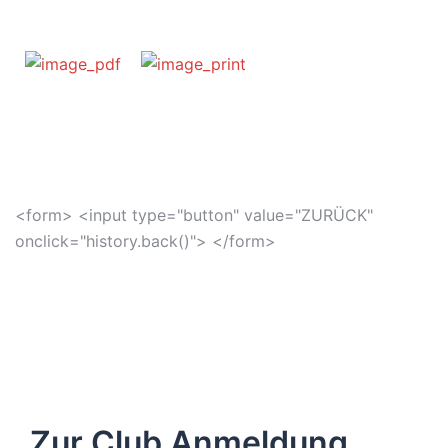
<form> <input type="button" value="ZURÜCK"
onclick="history.back()"> </form>
Zur Club Anmeldung