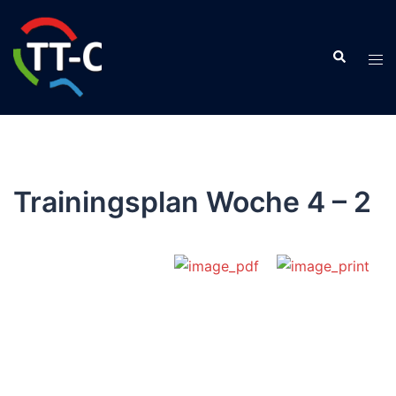
Zum
Inhalt
Suche
springen
Men
ums
Trainingsplan Woche 4 – 2