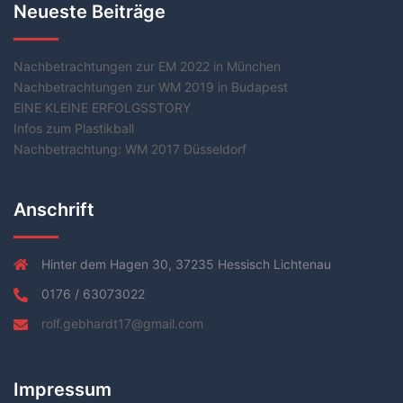
Neueste Beiträge
Nachbetrachtungen zur EM 2022 in München
Nachbetrachtungen zur WM 2019 in Budapest
EINE KLEINE ERFOLGSSTORY
Infos zum Plastikball
Nachbetrachtung: WM 2017 Düsseldorf
Anschrift
Hinter dem Hagen 30, 37235 Hessisch Lichtenau
0176 / 63073022
rolf.gebhardt17@gmail.com
Impressum